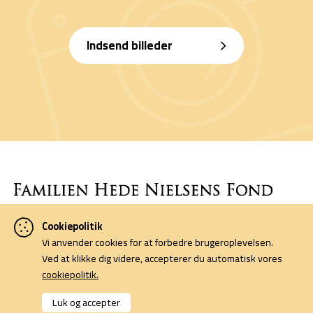
Indsend billeder
Cookiepolitik
Denne side er finansieret af Familien Hede Nielsens Fond og drives
Vi anvender cookies for at forbedre brugeroplevelsen.
af foreningen Horsens Billeders Venner.
Ved at klikke dig videre, accepterer du automatisk vores
cookiepolitik.
Cookiepolitik
Kontakt
Luk og accepter