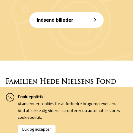
Indsend billeder
Cookiepolitik
Denne side er finansieret af Familien Hede Nielsens Fond og drives
Vi anvender cookies for at forbedre brugeroplevelsen.
af foreningen Horsens Billeders Venner.
Ved at klikke dig videre, accepterer du automatisk vores
cookiepolitik.
Cookiepolitik
Kontakt
Luk og accepter