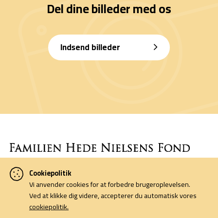
Del dine billeder med os
Indsend billeder
Cookiepolitik
Denne side er finansieret af Familien Hede Nielsens Fond og drives
Vi anvender cookies for at forbedre brugeroplevelsen.
af foreningen Horsens Billeders Venner.
Ved at klikke dig videre, accepterer du automatisk vores
cookiepolitik.
Cookiepolitik