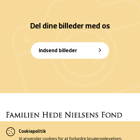
Del dine billeder med os
Indsend billeder
Cookiepolitik
Denne side er finansieret af Familien Hede Nielsens Fond og drives
Vi anvender cookies for at forbedre brugeroplevelsen.