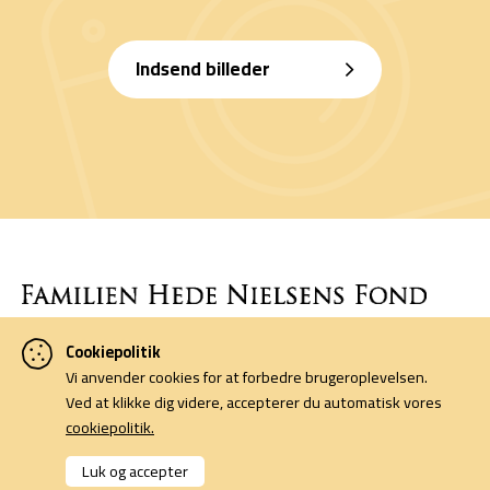
Indsend billeder
Cookiepolitik
Denne side er finansieret af Familien Hede Nielsens Fond og drives
Vi anvender cookies for at forbedre brugeroplevelsen.
af foreningen Horsens Billeders Venner.
Ved at klikke dig videre, accepterer du automatisk vores
cookiepolitik.
Cookiepolitik
Kontakt
Luk og accepter