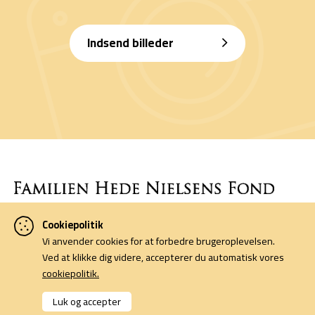
Indsend billeder
Cookiepolitik
Denne side er finansieret af Familien Hede Nielsens Fond og drives
Vi anvender cookies for at forbedre brugeroplevelsen.
af foreningen Horsens Billeders Venner.
Ved at klikke dig videre, accepterer du automatisk vores
cookiepolitik.
Cookiepolitik
Kontakt
Luk og accepter