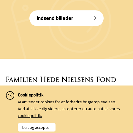
Indsend billeder
Cookiepolitik
Denne side er finansieret af Familien Hede Nielsens Fond og drives
Vi anvender cookies for at forbedre brugeroplevelsen.
af foreningen Horsens Billeders Venner.
Ved at klikke dig videre, accepterer du automatisk vores
cookiepolitik.
Cookiepolitik
Kontakt
Luk og accepter