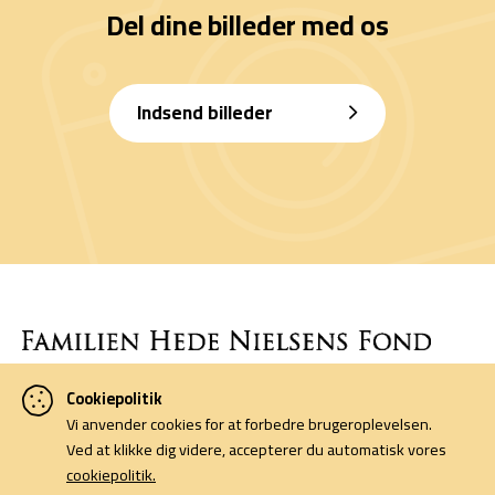
Del dine billeder med os
Indsend billeder
Cookiepolitik
Denne side er finansieret af Familien Hede Nielsens Fond og drives
Vi anvender cookies for at forbedre brugeroplevelsen.
af foreningen Horsens Billeders Venner.
Ved at klikke dig videre, accepterer du automatisk vores
cookiepolitik.
Cookiepolitik