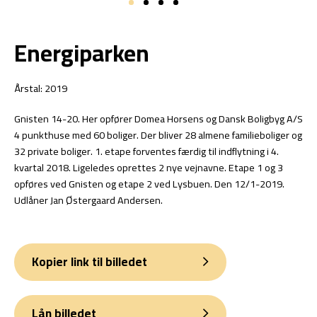
Energiparken
Årstal: 2019
Gnisten 14-20. Her opfører Domea Horsens og Dansk Boligbyg A/S
4 punkthuse med 60 boliger. Der bliver 28 almene familieboliger og
32 private boliger. 1. etape forventes færdig til indflytning i 4.
kvartal 2018. Ligeledes oprettes 2 nye vejnavne. Etape 1 og 3
opføres ved Gnisten og etape 2 ved Lysbuen. Den 12/1-2019.
Udlåner Jan Østergaard Andersen.
Kopier link til billedet
Lån billedet