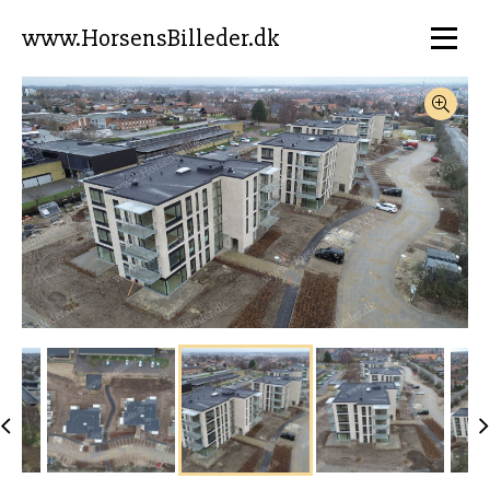
www.HorsensBilleder.dk