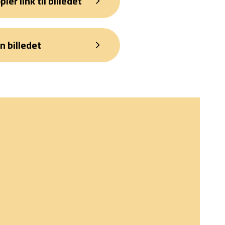
pier link til billedet
n billedet