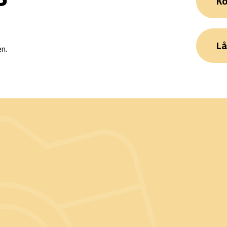
Ko
Lå
en.