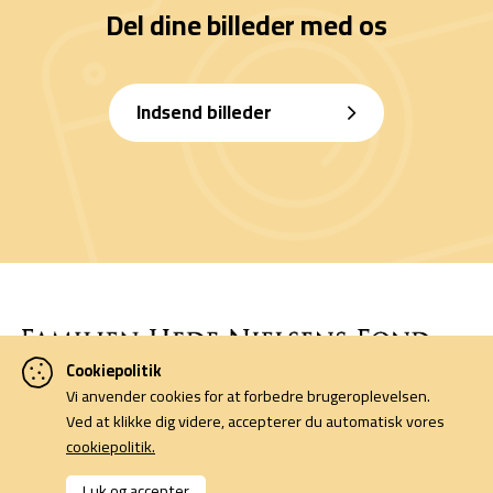
Del dine billeder med os
Indsend billeder
Cookiepolitik
Vi anvender cookies for at forbedre brugeroplevelsen.
Denne side er finansieret af Familien Hede Nielsens Fond og drives
Ved at klikke dig videre, accepterer du automatisk vores
af foreningen Horsens Billeders Venner.
cookiepolitik.
Cookiepolitik
Luk og accepter