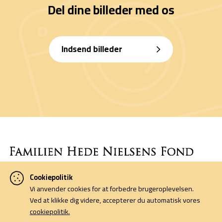
Del dine billeder med os
Indsend billeder
Cookiepolitik
Denne side er finansieret af Familien Hede Nielsens Fond og drives
Vi anvender cookies for at forbedre brugeroplevelsen.
af foreningen Horsens Billeders Venner.
Ved at klikke dig videre, accepterer du automatisk vores
cookiepolitik.
Cookiepolitik