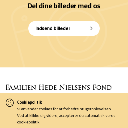
Del dine billeder med os
Indsend billeder
Cookiepolitik
Denne side er finansieret af Familien Hede Nielsens Fond og drives
Vi anvender cookies for at forbedre brugeroplevelsen.
af foreningen Horsens Billeders Venner.
Ved at klikke dig videre, accepterer du automatisk vores
cookiepolitik.
Cookiepolitik