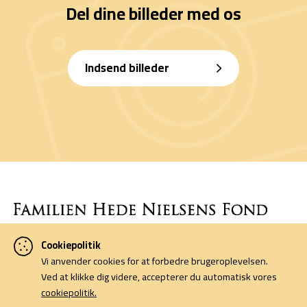
Del dine billeder med os
Indsend billeder
Cookiepolitik
Denne side er finansieret af Familien Hede Nielsens Fond og drives
Vi anvender cookies for at forbedre brugeroplevelsen.
af foreningen Horsens Billeders Venner.
Ved at klikke dig videre, accepterer du automatisk vores
cookiepolitik.
Cookiepolitik