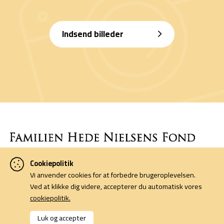
Indsend billeder
Cookiepolitik
Denne side er finansieret af Familien Hede Nielsens Fond og drives
Vi anvender cookies for at forbedre brugeroplevelsen.
af foreningen Horsens Billeders Venner.
Ved at klikke dig videre, accepterer du automatisk vores
cookiepolitik.
Cookiepolitik
Kontakt
Luk og accepter