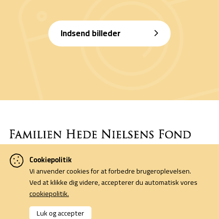
Indsend billeder
Cookiepolitik
Denne side er finansieret af Familien Hede Nielsens Fond og drives
Vi anvender cookies for at forbedre brugeroplevelsen.
af foreningen Horsens Billeders Venner.
Ved at klikke dig videre, accepterer du automatisk vores
cookiepolitik.
Cookiepolitik
Kontakt
Luk og accepter