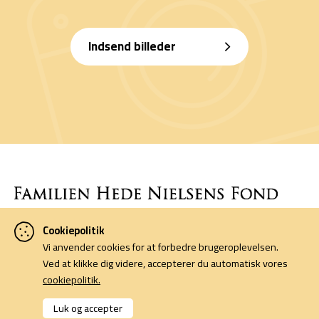
Indsend billeder
Cookiepolitik
Denne side er finansieret af Familien Hede Nielsens Fond og drives
Vi anvender cookies for at forbedre brugeroplevelsen.
af foreningen Horsens Billeders Venner.
Ved at klikke dig videre, accepterer du automatisk vores
cookiepolitik.
Cookiepolitik
Kontakt
Luk og accepter