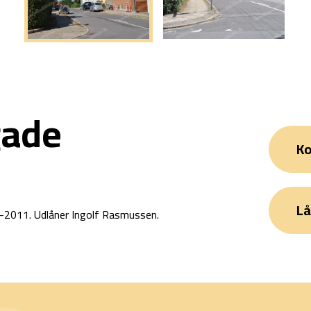
gade
Ko
Lå
6-2011. Udlåner Ingolf Rasmussen.