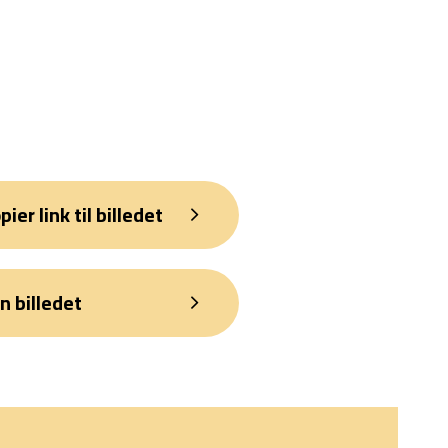
pier link til billedet
n billedet