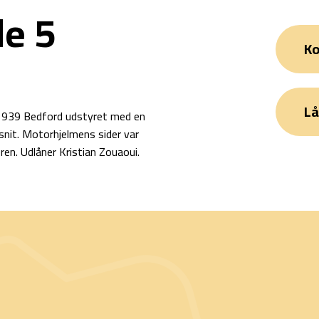
e 5
Ko
Lå
n 1939 Bedford udstyret med en
nit. Motorhjelmens sider var
ren. Udlåner Kristian Zouaoui.