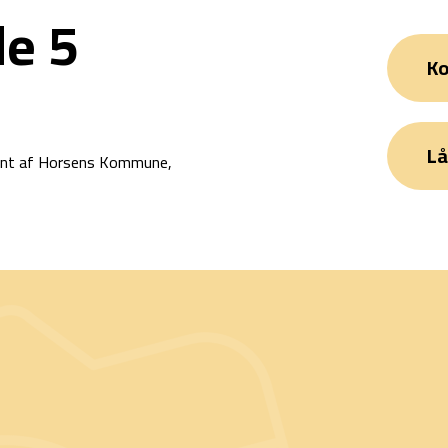
e 5
Ko
Lå
dlånt af Horsens Kommune,