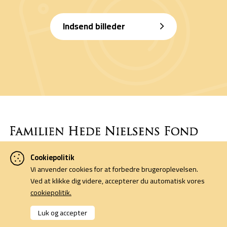
Indsend billeder
Cookiepolitik
Denne side er finansieret af Familien Hede Nielsens Fond og drives
Vi anvender cookies for at forbedre brugeroplevelsen.
af foreningen Horsens Billeders Venner.
Ved at klikke dig videre, accepterer du automatisk vores
cookiepolitik.
Cookiepolitik
Kontakt
Luk og accepter