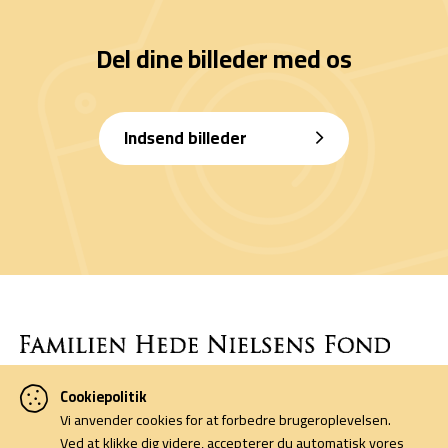
Del dine billeder med os
Indsend billeder
Cookiepolitik
Denne side er finansieret af Familien Hede Nielsens Fond og drives
Vi anvender cookies for at forbedre brugeroplevelsen.
af foreningen Horsens Billeders Venner.
Ved at klikke dig videre, accepterer du automatisk vores