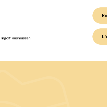
Ko
Lå
r Ingolf Rasmussen.