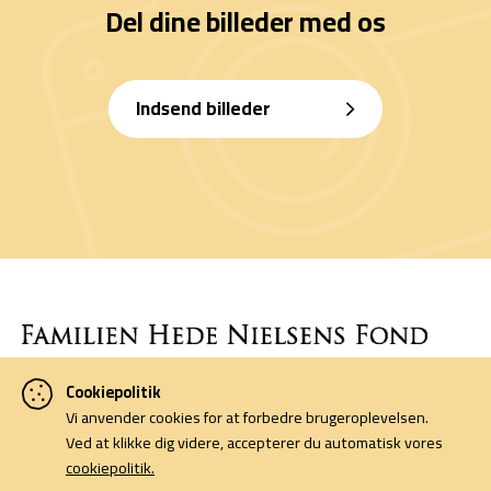
Del dine billeder med os
Indsend billeder
Cookiepolitik
Denne side er finansieret af Familien Hede Nielsens Fond og drives
Vi anvender cookies for at forbedre brugeroplevelsen.
af foreningen Horsens Billeders Venner.
Ved at klikke dig videre, accepterer du automatisk vores
cookiepolitik.
Cookiepolitik