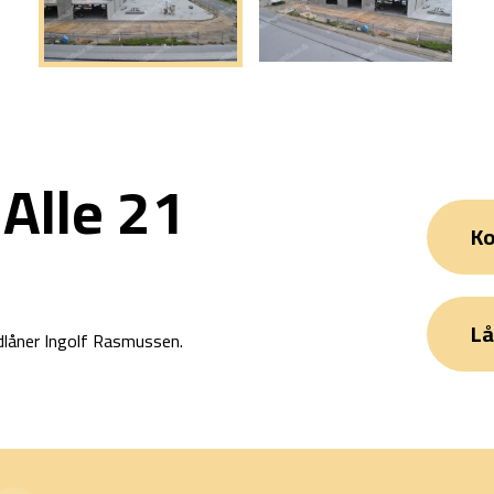
Alle 21
Ko
Lå
dlåner Ingolf Rasmussen.