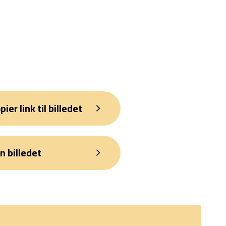
pier link til billedet
n billedet