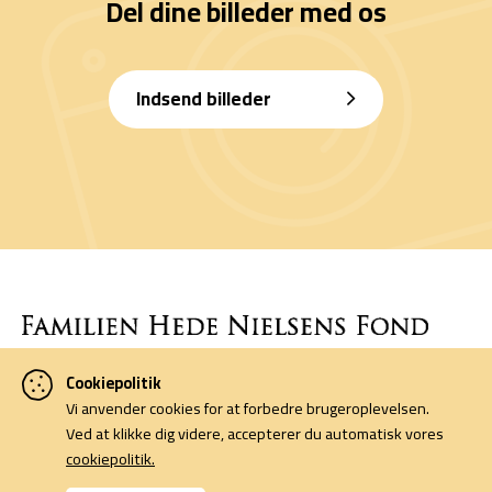
Del dine billeder med os
Indsend billeder
Cookiepolitik
Denne side er finansieret af Familien Hede Nielsens Fond og drives
Vi anvender cookies for at forbedre brugeroplevelsen.
af foreningen Horsens Billeders Venner.
Ved at klikke dig videre, accepterer du automatisk vores
cookiepolitik.
Cookiepolitik