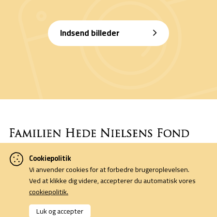
Indsend billeder
Cookiepolitik
Denne side er finansieret af Familien Hede Nielsens Fond og drives
Vi anvender cookies for at forbedre brugeroplevelsen.
af foreningen Horsens Billeders Venner.
Ved at klikke dig videre, accepterer du automatisk vores
cookiepolitik.
Cookiepolitik
Kontakt
Luk og accepter