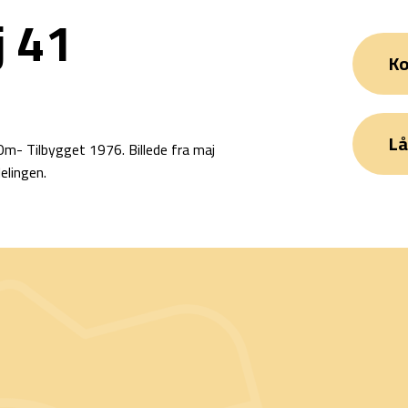
j 41
Ko
Lå
 Om- Tilbygget 1976. Billede fra maj
lingen.