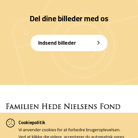
Del dine billeder med os
Indsend billeder
Cookiepolitik
Denne side er finansieret af Familien Hede Nielsens Fond og drives
Vi anvender cookies for at forbedre brugeroplevelsen.
af foreningen Horsens Billeders Venner.
Ved at klikke dig videre, accepterer du automatisk vores