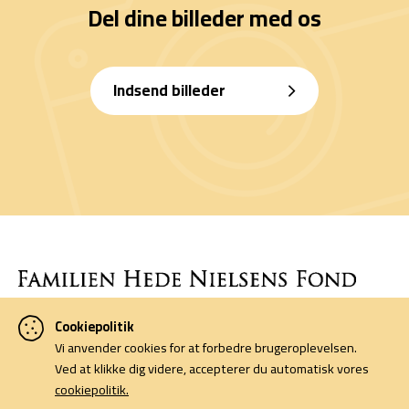
Del dine billeder med os
Indsend billeder
Cookiepolitik
Denne side er finansieret af Familien Hede Nielsens Fond og drives
Vi anvender cookies for at forbedre brugeroplevelsen.
af foreningen Horsens Billeders Venner.
Ved at klikke dig videre, accepterer du automatisk vores
cookiepolitik.
Cookiepolitik