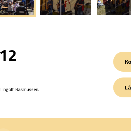
 12
Ko
Lå
r Ingolf Rasmussen.