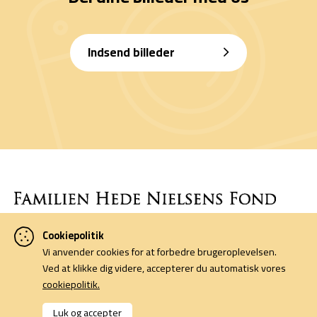
Indsend billeder
Cookiepolitik
Denne side er finansieret af Familien Hede Nielsens Fond og drives
Vi anvender cookies for at forbedre brugeroplevelsen.
af foreningen Horsens Billeders Venner.
Ved at klikke dig videre, accepterer du automatisk vores
cookiepolitik.
Cookiepolitik
Kontakt
Luk og accepter