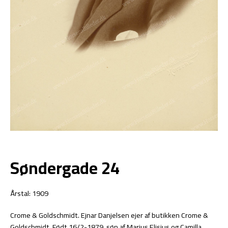
Søndergade 24
Årstal: 1909
Crome & Goldschmidt. Ejnar Danjelsen ejer af butikken Crome &
Goldschmidt. Født 16/2-1879, søn af Marius Elisius og Camilla