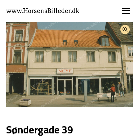
www.HorsensBilleder.dk
Søndergade 39