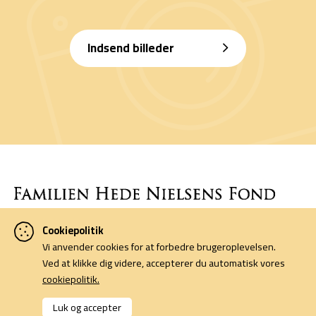
Indsend billeder
Cookiepolitik
Denne side er finansieret af Familien Hede Nielsens Fond og drives
Vi anvender cookies for at forbedre brugeroplevelsen.
af foreningen Horsens Billeders Venner.
Ved at klikke dig videre, accepterer du automatisk vores
cookiepolitik.
Cookiepolitik
Kontakt
Luk og accepter