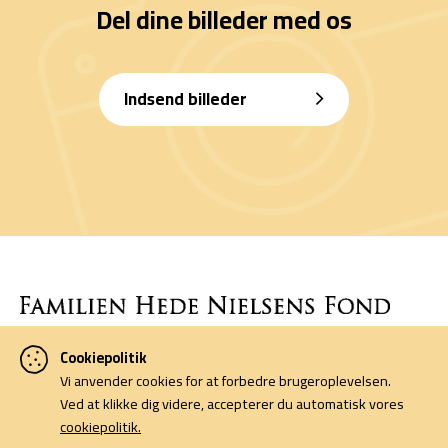
Del dine billeder med os
Indsend billeder
Cookiepolitik
Denne side er finansieret af Familien Hede Nielsens Fond og drives
Vi anvender cookies for at forbedre brugeroplevelsen.
af foreningen Horsens Billeders Venner.
Ved at klikke dig videre, accepterer du automatisk vores
cookiepolitik.
Cookiepolitik