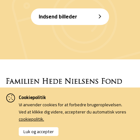
Indsend billeder
Cookiepolitik
Denne side er finansieret af Familien Hede Nielsens Fond og drives
Vi anvender cookies for at forbedre brugeroplevelsen.
af foreningen Horsens Billeders Venner.
Ved at klikke dig videre, accepterer du automatisk vores
cookiepolitik.
Cookiepolitik
Kontakt
Luk og accepter