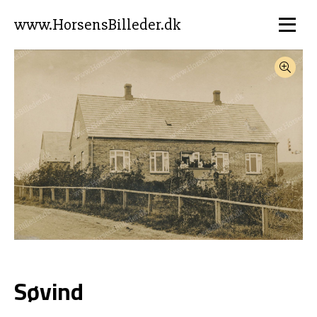
www.HorsensBilleder.dk
Søvind