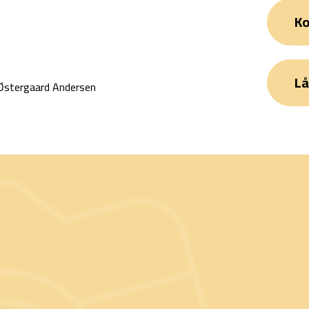
Ko
Lå
 Østergaard Andersen