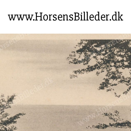
www.HorsensBilleder.dk