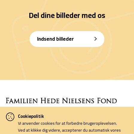
Del dine billeder med os
Indsend billeder
Cookiepolitik
Denne side er finansieret af Familien Hede Nielsens Fond og drives
Vi anvender cookies for at forbedre brugeroplevelsen.
af foreningen Horsens Billeders Venner.
Ved at klikke dig videre, accepterer du automatisk vores