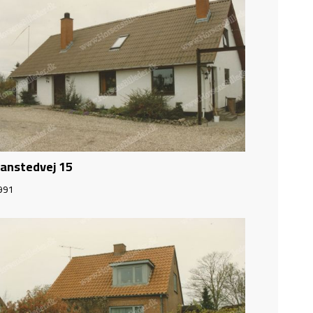
anstedvej 15
991