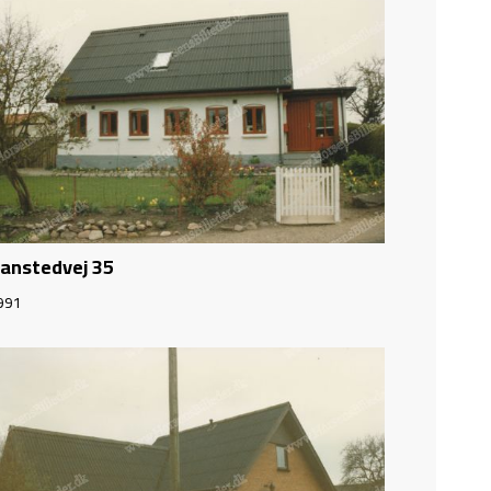
anstedvej 35
991