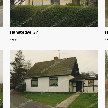
Hanstedvej 37
H
1991
1