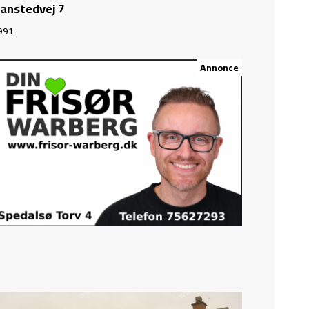
anstedvej 7
991
Annonce