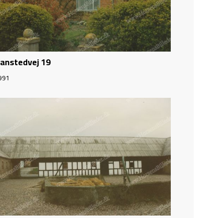
anstedvej 19
991