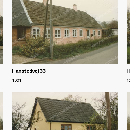
Hanstedvej 33
H
1991
1