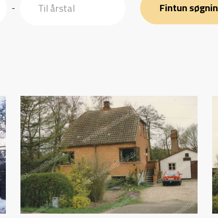
Fintun søgni
-