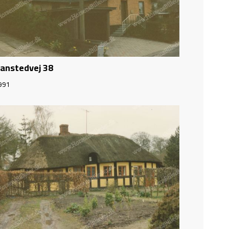
anstedvej 38
991