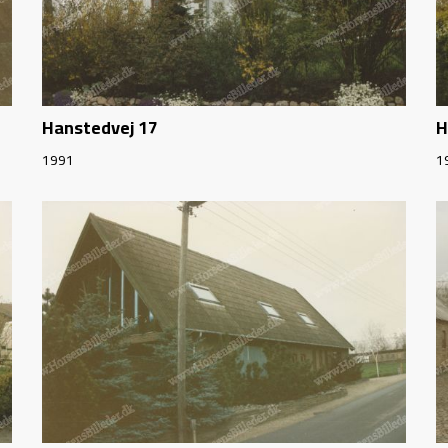
Hanstedvej 17
H
1991
1