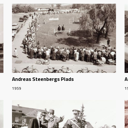
Andreas Steenbergs Plads
A
1959
1