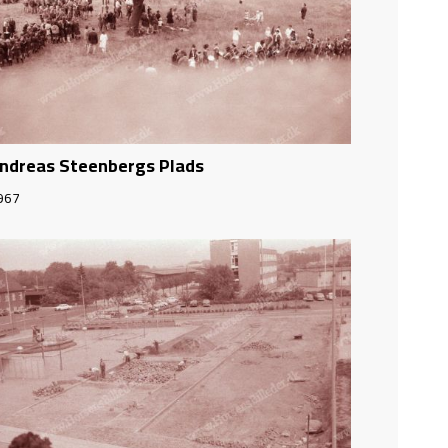
ndreas Steenbergs Plads
967