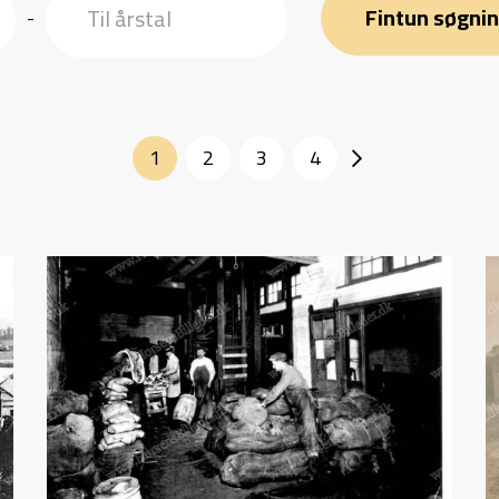
Fintun søgni
-
1
2
3
4