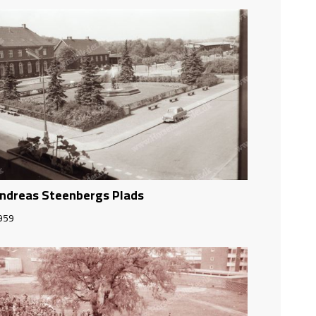
ndreas Steenbergs Plads
959