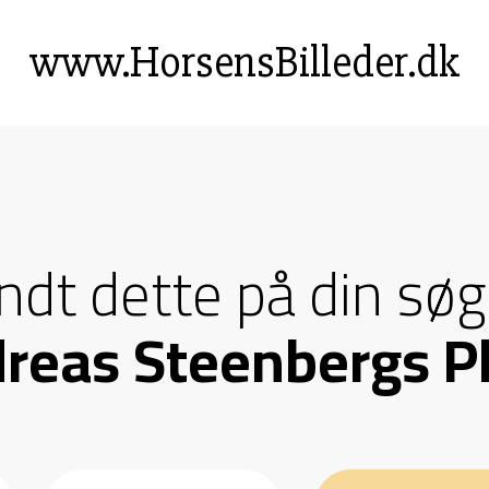
www.HorsensBilleder.dk
andt dette på din søg
reas Steenbergs P