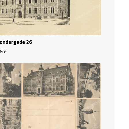
øndergade 26
949