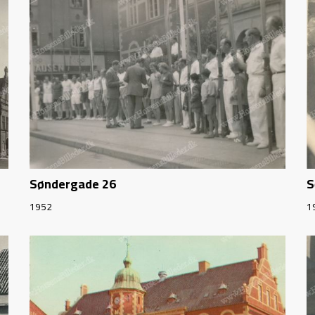
Søndergade 26
S
1952
1