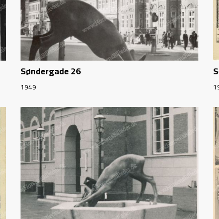
Søndergade 26
S
1949
1