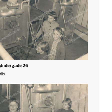
øndergade 26
954