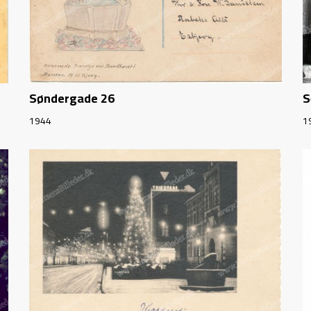
Søndergade 26
S
1944
1