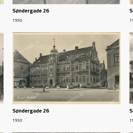
Søndergade 26
S
1950
1
Søndergade 26
S
1950
1