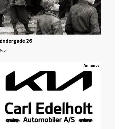
øndergade 26
945
Annonce