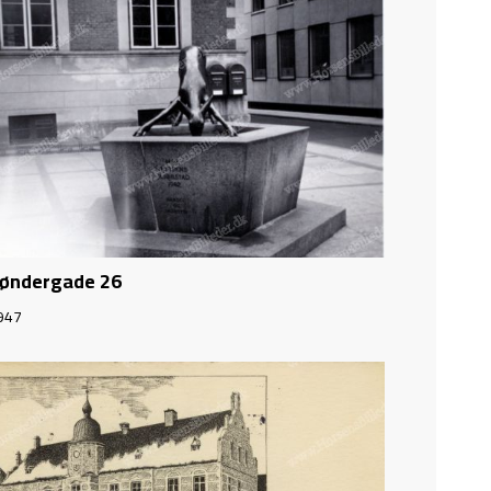
øndergade 26
947