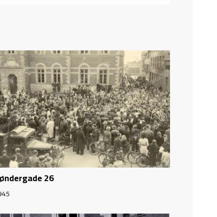
øndergade 26
945