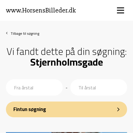
www.HorsensBilleder.dk
Tilbage til søgning
Vi fandt dette på din søgning:
Stjernholmsgade
-
Fintun søgning