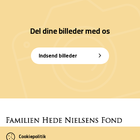
Del dine billeder med os
Indsend billeder
Cookiepolitik
Denne side er finansieret af Familien Hede Nielsens Fond og drives