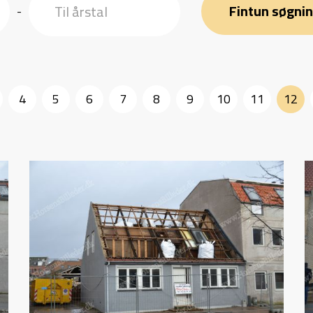
Fintun søgni
-
4
5
6
7
8
9
10
11
12