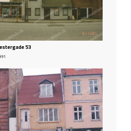
estergade 53
991