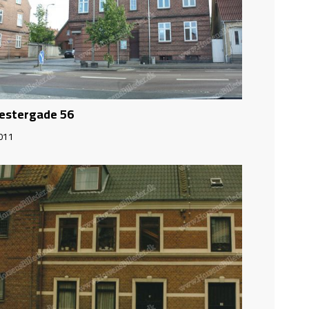
estergade 56
011