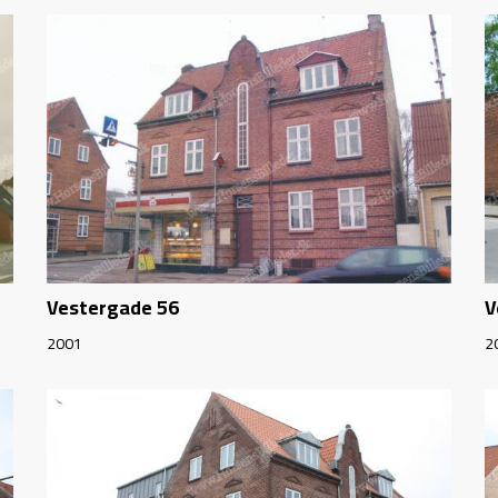
Vestergade 56
V
2001
2