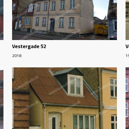
Vestergade 52
V
2018
1