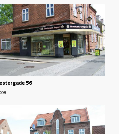
estergade 56
008