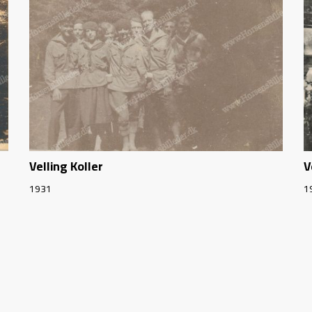
Velling Koller
V
1931
1