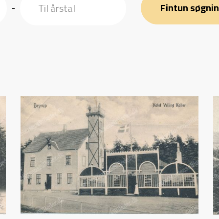
Fintun søgni
-