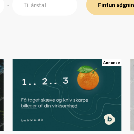
Fintun søgni
-
Annonce