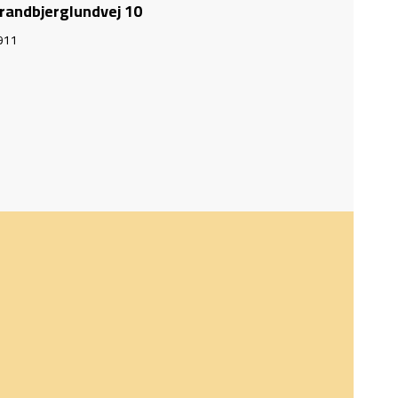
randbjerglundvej 10
911