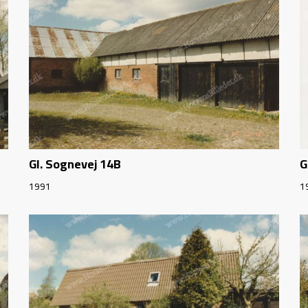
Gl. Sognevej 14B
G
1991
1