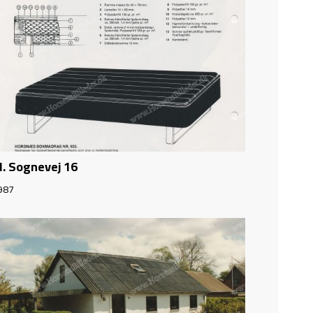
l. Sognevej 16
987