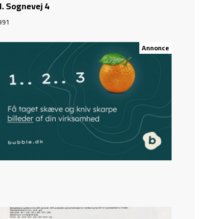
l. Sognevej 4
991
Annonce