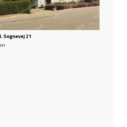
l. Sognevej 21
991