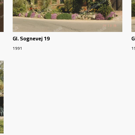
Gl. Sognevej 19
G
1991
1