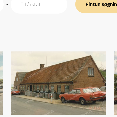
Fintun søgni
-