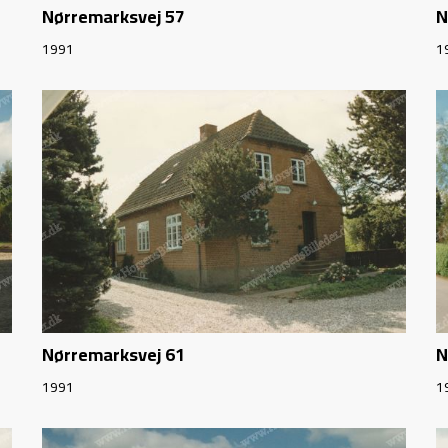
Nørremarksvej 57
N
1991
1
Nørremarksvej 61
N
1991
1