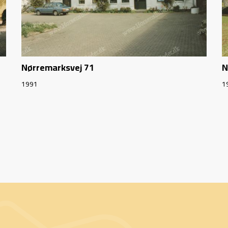
Nørremarksvej 71
N
1991
1