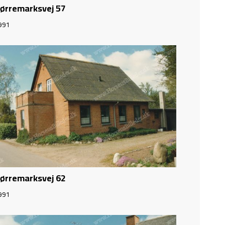
ørremarksvej 57
991
ørremarksvej 62
991