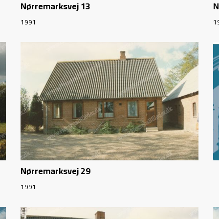
Nørremarksvej 13
N
1991
1
Nørremarksvej 29
1991