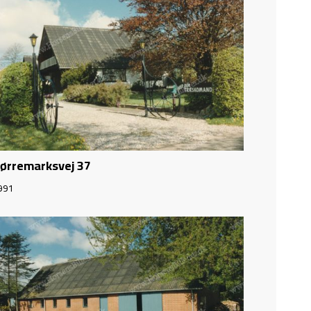
ørremarksvej 37
991