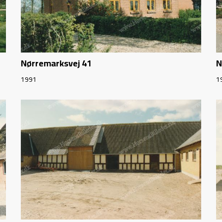
Nørremarksvej 41
N
1991
1