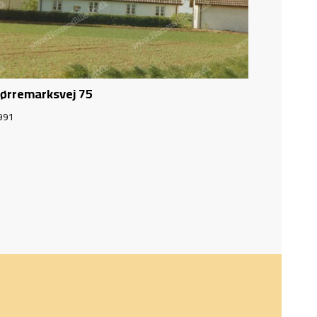
ørremarksvej 75
991