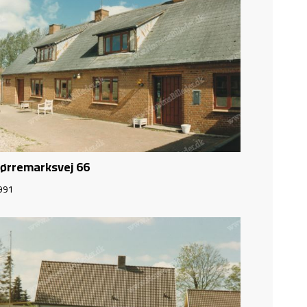
ørremarksvej 66
991