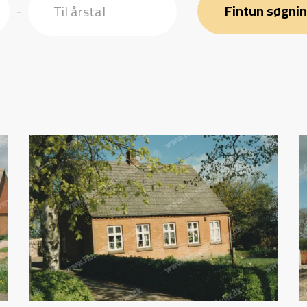
Fintun søgni
-