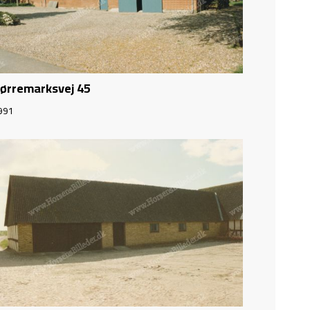
ørremarksvej 45
991