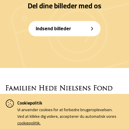
Del dine billeder med os
Indsend billeder
Cookiepolitik
Denne side er finansieret af Familien Hede Nielsens Fond og drives
Vi anvender cookies for at forbedre brugeroplevelsen.
af foreningen Horsens Billeders Venner.
Ved at klikke dig videre, accepterer du automatisk vores
cookiepolitik.
Cookiepolitik