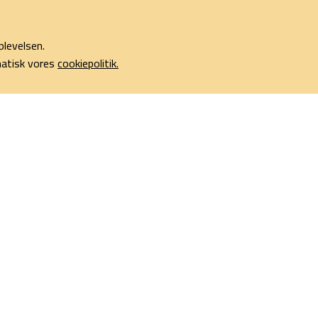
plevelsen.
omatisk vores
cookiepolitik.
r med os